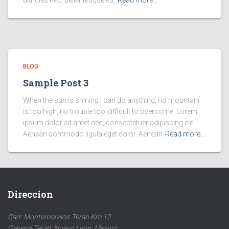
ultricies nec, pellentesque eu,
Read more…
BLOG
Sample Post 3
When the sun is shining I can do anything; no mountain
is too high, no trouble too difficult to overcome. Lorem
ipsum dolor sit amet nec, consectetuer adipiscing elit.
Aenean commodo ligula eget dolor. Aenean
Read more…
Direccion
Carr. Montemorelos-Terán Km 12
General Terán, Nuevo Leon, Mexico