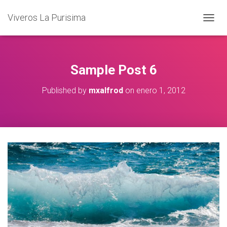
Viveros La Purisima
T
O
G
G
L
Sample Post 6
E
N
Published by
mxalfrod
on
enero 1, 2012
A
V
I
G
A
T
I
O
N