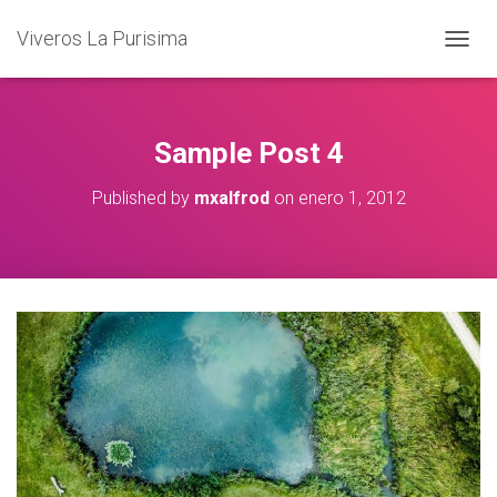
Viveros La Purisima
T
O
G
G
L
Sample Post 4
E
N
Published by
mxalfrod
on
enero 1, 2012
A
V
I
G
A
T
I
O
N