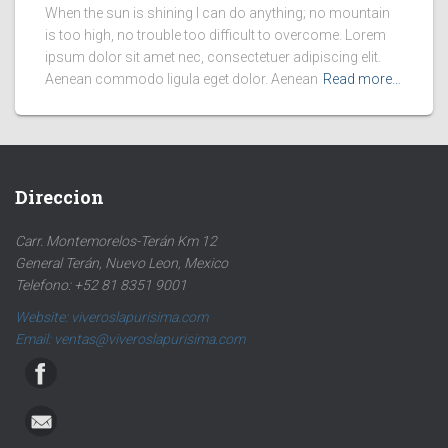
When the sun is shining I can do anything; no mountain
is too high, no trouble too difficult to overcome. Lorem
ipsum dolor sit amet nec, consectetuer adipiscing elit.
Aenean commodo ligula eget dolor. Aenean
Read more…
Direccion
Carr. Montemorelos-Terán Km 12
General Terán, Nuevo Leon, Mexico
Telefono: +52 81 8351 9001
Website: viveroslapurisima.com
Email: ventas@viveroslapurisima.com