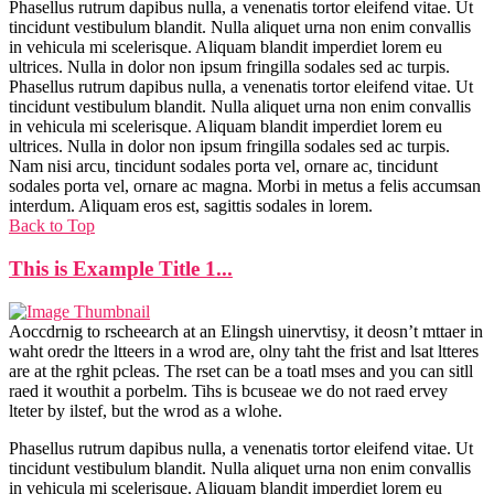
Phasellus rutrum dapibus nulla, a venenatis tortor eleifend vitae. Ut
tincidunt vestibulum blandit. Nulla aliquet urna non enim convallis
in vehicula mi scelerisque. Aliquam blandit imperdiet lorem eu
ultrices. Nulla in dolor non ipsum fringilla sodales sed ac turpis.
Phasellus rutrum dapibus nulla, a venenatis tortor eleifend vitae. Ut
tincidunt vestibulum blandit. Nulla aliquet urna non enim convallis
in vehicula mi scelerisque. Aliquam blandit imperdiet lorem eu
ultrices. Nulla in dolor non ipsum fringilla sodales sed ac turpis.
Nam nisi arcu, tincidunt sodales porta vel, ornare ac, tincidunt
sodales porta vel, ornare ac magna. Morbi in metus a felis accumsan
interdum. Aliquam eros est, sagittis sodales in lorem.
Back to Top
This is Example Title 1...
Aoccdrnig to rscheearch at an Elingsh uinervtisy, it deosn’t mttaer in
waht oredr the ltteers in a wrod are, olny taht the frist and lsat ltteres
are at the rghit pcleas. The rset can be a toatl mses and you can sitll
raed it wouthit a porbelm. Tihs is bcuseae we do not raed ervey
lteter by ilstef, but the wrod as a wlohe.
Phasellus rutrum dapibus nulla, a venenatis tortor eleifend vitae. Ut
tincidunt vestibulum blandit. Nulla aliquet urna non enim convallis
in vehicula mi scelerisque. Aliquam blandit imperdiet lorem eu