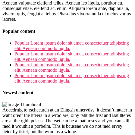
Aenean vulputate eleifend tellus. Aenean leo ligula, porttitor eu,
consequat vitae, eleifend ac, enim. Aliquam lorem ante, dapibus in,
viverra quis, feugiat a, tellus. Phasellus viverra nulla ut metus varius
laoreet.
Popular content
Popular Lorem ipsum dolor sit amet, consectetuer adipiscing
elit. Aenean commodo ligula.
Popular Lorem ipsum dolor sit amet, consectetuer adipiscing
elit. Aenean commodo ligula.
Popular Lorem ipsum dolor sit amet, consectetuer adipiscing
elit. Aenean commodo ligula.
Popular Lorem ipsum dolor sit amet, consectetuer adipiscing
elit. Aenean commodo ligula.
Newest content
Aoccdrnig to rscheearch at an Elingsh uinervtisy, it deosn’t mttaer in
waht oredr the ltteers in a wrod are, olny taht the frist and lsat ltteres
are at the rghit pcleas. The rset can be a toatl mses and you can sitll
raed it wouthit a porbelm. Tihs is bcuseae we do not raed ervey
lteter by ilstef, but the wrod as a wlohe.