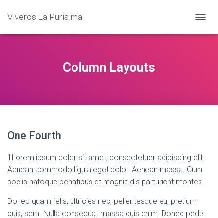
Viveros La Purisima
T
O
G
G
L
Column Layouts
E
N
A
V
I
G
A
One Fourth
T
I
O
1
Lorem ipsum dolor sit amet, consectetuer adipiscing elit.
N
Aenean commodo ligula eget dolor. Aenean massa. Cum
sociis natoque penatibus et magnis dis parturient montes.
Donec quam felis, ultricies nec, pellentesque eu, pretium
quis, sem. Nulla consequat massa quis enim. Donec pede