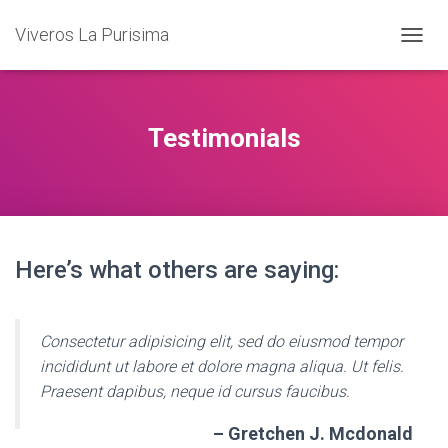
Viveros La Purisima
T
O
G
G
L
Testimonials
E
N
A
V
I
G
A
Here’s what others are saying:
T
I
O
N
Consectetur adipisicing elit, sed do eiusmod tempor
incididunt ut labore et dolore magna aliqua. Ut felis.
Praesent dapibus, neque id cursus faucibus.
– Gretchen J. Mcdonald