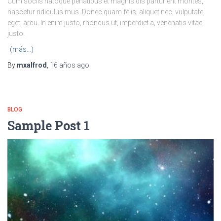
Cum sociis natoque penatibus et magnis dis parturient montes,
nascetur ridiculus mus. Donec quam felis, aliquet nec, vulputate
eget, arcu. In enim justo, rhoncus ut, imperdiet a, venenatis vitae,
justo.
(más…)
By
mxalfrod
,
16 años
ago
BLOG
Sample Post 1