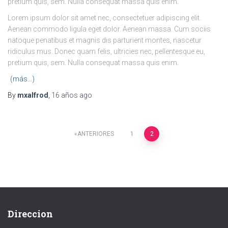
pretium quis, sem. Nulla consequat massa quis enim.
Lorem ipsum dolor sit amet nec, consectetuer adipiscing elit.
Aenean commodo ligula eget dolor. Aenean massa. Cum sociis
natoque penatibus et magnis dis parturient montes, nascetur
ridiculus mus. Donec quam felis, ultricies nec, pellentesque eu,
pretium quis, sem. Nulla consequat massa quis enim.
(más…)
By
mxalfrod
,
16 años
ago
Navegación
ANTERIORES
1
2
de
entradas
Direccion