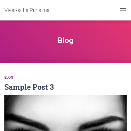
Viveros La Purisima
TOG
NAVI
Blog
BLOG
Sample Post 3