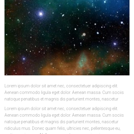
Lorem ipsum dolor sit amet nec, consectetuer adipiscing elit.
Aenean commodo ligula eget dolor. Aenean massa. Cum sociis
natoque penatibus et magnis dis parturient montes, nascetur
Lorem ipsum dolor sit amet nec, consectetuer adipiscing elit.
Aenean commodo ligula eget dolor. Aenean massa. Cum sociis
natoque penatibus et magnis dis parturient montes, nascetur
ridiculus mus. Donec quam felis, ultricies nec, pellentesque eu,